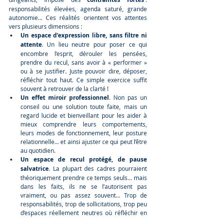
responsabilités élevées, agenda saturé, grande 
autonomie... Ces réalités orientent vos attentes 
vers plusieurs dimensions :
Un espace d’expression libre, sans filtre ni 
attente
. Un lieu neutre pour poser ce qui 
encombre l’esprit, dérouler les pensées, 
prendre du recul, sans avoir à « performer » 
ou à se justifier. Juste pouvoir dire, déposer, 
réfléchir tout haut. Ce simple exercice suffit 
souvent à retrouver de la clarté !
Un effet miroir professionnel
. Non pas un 
conseil ou une solution toute faite, mais un 
regard lucide et bienveillant pour les aider à 
mieux comprendre leurs comportements, 
leurs modes de fonctionnement, leur posture 
relationnelle… et ainsi ajuster ce qui peut l’être 
au quotidien.
Un espace de recul protégé, de pause 
salvatrice
. La plupart des cadres pourraient 
théoriquement prendre ce temps seuls… mais 
dans les faits, ils ne se l’autorisent pas 
vraiment, ou pas assez souvent… Trop de 
responsabilités, trop de sollicitations, trop peu 
d’espaces réellement neutres où réfléchir en 