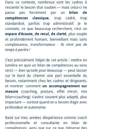
Dans ce contexte, nombreux sont les cadres à 
ressentir le besoin d’un soutien — mais celui-ci ne 
passe pas forcément par un 
bilan de 
compétences classique
, trop cadré, trop 
standardisé, parfois trop administratif. Je le 
constate, ce que beaucoup recherchent, c’est un 
espace d’écoute, de recul, de clarté
, plus souple 
et profondément humain, bienveillant mais sans 
complaisance, transformateur - 
Ils n’ont pas de 
temps à perdre ! 
C’est précisément l’objet de cet article : mettre en 
lumière en quoi un bilan de compétences au sens 
strict 
— bien qu’utile pour beaucoup —
 peut laisser 
sur le bord du chemin une part essentielle du 
besoin, notamment chez les cadres et dirigeants, 
et montrer comment 
un accompagnement sur 
mesure
 (coaching, posture, effet miroir, mix 
bilan+coaching) s’avère souvent plus adapté, plus 
impactant — surtout quand on a besoin d’agir avec 
profondeur et autonomie.
Basé sur mes années d’expérience comme coach 
professionnelle et consultante en bilan de 
compétences, ainsi que sur ce que j’observe des 