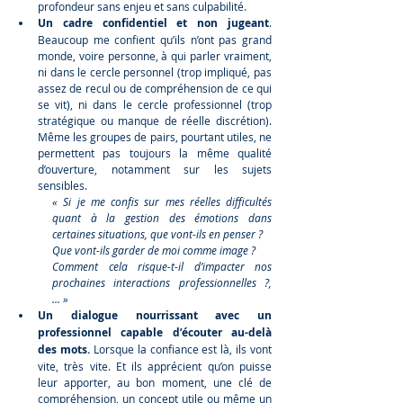
profondeur sans enjeu et sans culpabilité.
Un cadre confidentiel et non jugeant
. 
Beaucoup me confient qu’ils n’ont pas grand 
monde, voire personne, à qui parler vraiment, 
ni dans le cercle personnel (trop impliqué, pas 
assez de recul ou de compréhension de ce qui 
se vit), ni dans le cercle professionnel (trop 
stratégique ou manque de réelle discrétion). 
Même les groupes de pairs, pourtant utiles, ne 
permettent pas toujours la même qualité 
d’ouverture, notamment sur les sujets 
sensibles. 
« Si je me confis sur mes réelles difficultés 
quant à la gestion des émotions dans 
certaines situations, que vont-ils en penser ? 
Que vont-ils garder de moi comme image ? 
Comment cela risque-t-il d’impacter nos 
prochaines interactions professionnelles ?, 
… »
Un dialogue nourrissant avec un 
professionnel capable d’écouter au-delà 
des mots.
 Lorsque la confiance est là, ils vont 
vite, très vite. Et ils apprécient qu’on puisse 
leur apporter, au bon moment, une clé de 
compréhension, un concept utile ou même un 