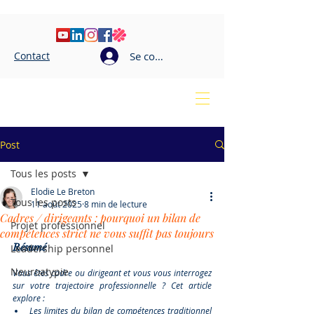
Contact
Se connecter
Elodie LE BRETON
Coaching professionnel
Post
Tous les posts
Elodie Le Breton
Tous les posts
11 août 2025
8 min de lecture
Cadres / dirigeants : pourquoi un bilan de
Projet professionnel
compétences strict ne vous suffit pas toujours
Résumé
Leadership personnel
Neuroatypie
Vous êtes cadre ou dirigeant et vous vous interrogez 
sur votre trajectoire professionnelle ? Cet article 
explore :
Les limites du bilan de compétences traditionnel 