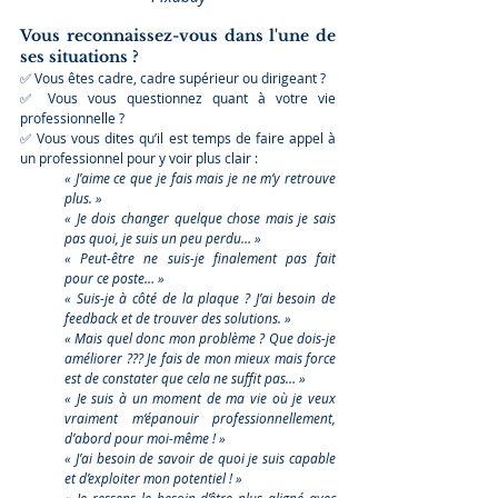
Vous reconnaissez-vous dans l'une de 
ses situations ?
✅ Vous êtes cadre, cadre supérieur ou dirigeant ? 
✅ Vous vous questionnez quant à votre vie 
professionnelle ? 
✅ Vous vous dites qu’il est temps de faire appel à 
un professionnel pour y voir plus clair : 
« J’aime ce que je fais mais je ne m’y retrouve 
plus. »
« Je dois changer quelque chose mais je sais 
pas quoi, je suis un peu perdu… »
« Peut-être ne suis-je finalement pas fait  
pour ce poste… »
« Suis-je à côté de la plaque ? J’ai besoin de 
feedback et de trouver des solutions. »
« Mais quel donc mon problème ? Que dois-je 
améliorer ??? Je fais de mon mieux mais force 
est de constater que cela ne suffit pas… »
« Je suis à un moment de ma vie où je veux 
vraiment m‘épanouir professionnellement, 
d’abord pour moi-même ! »
« J’ai besoin de savoir de quoi je suis capable 
et d’exploiter mon potentiel ! »