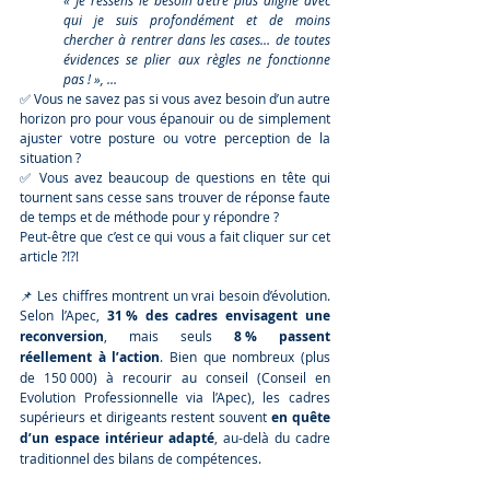
« Je ressens le besoin d’être plus aligné avec 
qui je suis profondément et de moins 
chercher à rentrer dans les cases… de toutes 
évidences se plier aux règles ne fonctionne 
pas ! », … 
✅ Vous ne savez pas si vous avez besoin d’un autre 
horizon pro pour vous épanouir ou de simplement 
ajuster votre posture ou votre perception de la 
situation ? 
✅ Vous avez beaucoup de questions en tête qui 
tournent sans cesse sans trouver de réponse faute 
de temps et de méthode pour y répondre ?
Peut-être que c’est ce qui vous a fait cliquer sur cet 
article ?!?!
📌 Les chiffres montrent un vrai besoin d’évolution. 
Selon l’Apec, 
31 % des cadres envisagent une 
reconversion
, mais seuls 
8 % passent 
réellement à l’action
. Bien que nombreux (plus 
de 150 000) à recourir au conseil (Conseil en 
Evolution Professionnelle via l’Apec), les cadres 
supérieurs et dirigeants restent souvent 
en quête 
d’un espace intérieur adapté
, au-delà du cadre 
traditionnel des bilans de compétences.