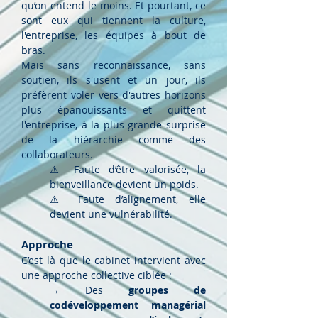
qu’on entend le moins. Et pourtant, ce
sont eux qui tiennent la culture,
l'entreprise, les équipes à bout de
bras.
Mais sans reconnaissance, sans
soutien, ils s'usent et un jour, ils
préfèrent voler vers d'autres horizons
plus épanouissants et quittent
l'entreprise, à la plus grande surprise
de la hiérarchie comme des
collaborateurs.
⚠️ Faute d’être valorisée, la
bienveillance devient un poids.
⚠️ Faute d’alignement, elle
devient une vulnérabilité.
Approche
C’est là que le cabinet intervient avec
une approche collective ciblée :
→ Des
groupes de
codéveloppement managérial