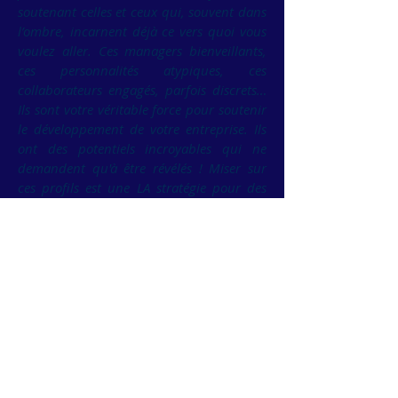
soutenant celles et ceux qui, souvent dans
l’ombre, incarnent déjà ce vers quoi vous
voulez aller. Ces managers bienveillants,
ces personnalités atypiques, ces
collaborateurs engagés, parfois discrets…
Ils sont votre véritable force pour soutenir
le développement de votre entreprise. Ils
ont des potentiels incroyables qui ne
demandent qu'à être révélés ! Miser sur
ces profils est une LA stratégie pour des
résultats concrets et durables !
Mon rôle, c’est de vous aider à leur offrir
un espace pour respirer, se renforcer,
rayonner.
Et de vous offrir, à vous dirigeants/es, un
espace confidentiel et stratégique pour
prendre de la hauteur, vous recentrer et
impulser la dynamique qui vous
ressemble.
C’est ainsi que l’on crée des