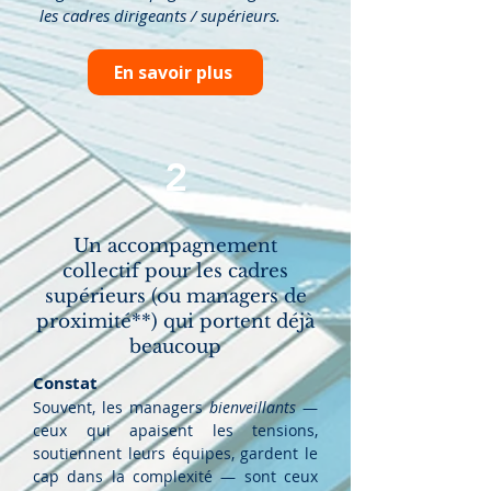
les cadres dirigeants / supérieurs.
En savoir plus
2
Un accompagnement
collectif pour les cadres
supérieurs (ou managers de
proximité**) qui portent déjà
beaucoup
Constat
Souvent, les managers
bienveillants
—
ceux qui apaisent les tensions,
soutiennent leurs équipes, gardent le
cap dans la complexité — sont ceux