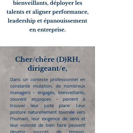
bienveillants, déployer les
talents et aligner performance,
leadership et épanouissement
en entreprise.
Cher/chère (D)RH,
dirigeant/e,
Dans un contexte professionnel en
constante mutation, de nombreux
managers – engagés, bienveillants,
souvent atypiques – peinent à
trouver leur juste place. Leur
posture naturellement tournée vers
l’humain, leur exigence de sens et
leur volonté de bien faire peuvent
devenir sources de tension,