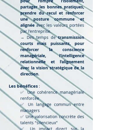
pour rompre l’isolement,
partager les bonnes pratiques,
prendre du recul et renforcer
une posture commune et
alignée
avec les valeurs portées
par l'entreprise.
→ Des temps de
transmission
courts mais puissants, pour
renforcer la conscience
managériale, l’intelligence
relationnelle et l’alignement
avec la vision stratégique de la
direction
.
Les bénéfices
:
✅ Une cohérence managériale
renforcée
✅ Un langage commun entre
managers
✅ Une valorisation concrète des
talents "silencieux"
✅ Un impact direct sur la