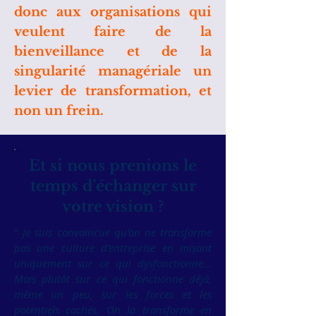
donc aux organisations qui
veulent faire de la
bienveillance et de la
singularité managériale un
levier de transformation, et
non un frein.
Et si nous prenions le
temps d'échanger sur
votre vision ?
" Je suis convaincue qu’on ne transforme
pas une culture d’entreprise en misant
uniquement sur ce qui dysfonctionne...
Mais plutôt sur ce qui fonctionne déjà,
même un peu, sur les forces et les
potentiels cachés. On la transforme en