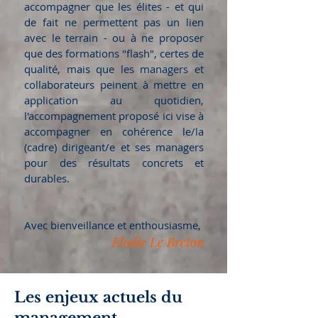
accompagner que les élites - et qui
de fait ne permettent pas un lien
avec le terrain - ou à ne proposer
que des formations "flash", certes de
qualité, mais que les managers et
collaborateurs peinent à mettre en
application au quotidien,
l'accompagnement proposé ici vise à
accompagner en cohérence le/la
(cadre) dirigeant/e et ses managers
pour des résultats concrets et
durables.
Avec bienveillance et enthousiasme,
Elodie Le Breton
Les enjeux actuels du