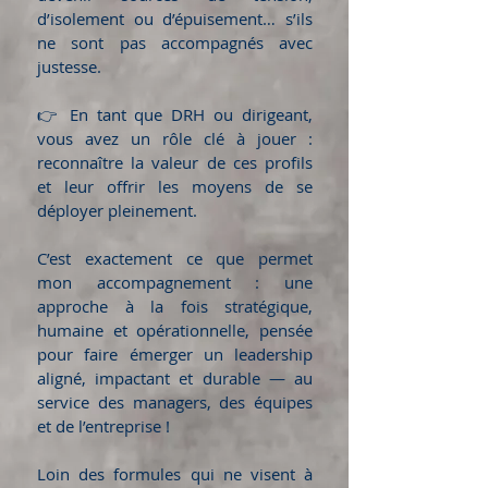
d’isolement ou d’épuisement… s’ils
ne sont pas accompagnés avec
justesse.
👉 En tant que DRH ou dirigeant,
vous avez un rôle clé à jouer :
reconnaître la valeur de ces profils
et leur offrir les moyens de se
déployer pleinement.
C’est exactement ce que permet
mon accompagnement : une
approche à la fois stratégique,
humaine et opérationnelle, pensée
pour faire émerger un leadership
aligné, impactant et durable — au
service des managers, des équipes
et de l’entreprise !
Loin des formules qui ne visent à