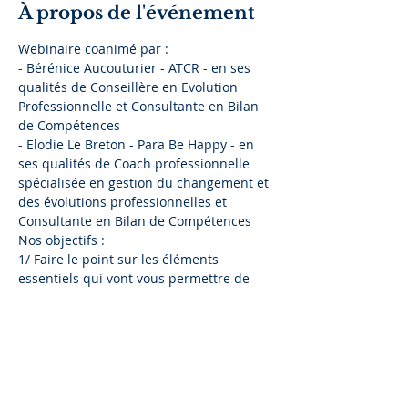
À propos de l'événement
Webinaire coanimé par :
- Bérénice Aucouturier - ATCR - en ses 
qualités de Conseillère en Evolution 
Professionnelle et Consultante en Bilan 
de Compétences
- Elodie Le Breton - Para Be Happy - en 
ses qualités de Coach professionnelle 
spécialisée en gestion du changement et 
des évolutions professionnelles et 
Consultante en Bilan de Compétences
Nos objectifs :
1/ Faire le point sur les éléments 
essentiels qui vont vous permettre de 
mettre votre profil en avant durant les 
processus de candidature (comme la 
connaissance de soi)
2/ Revenir sur des fondamentaux 
(comme la personnalisation des 
candidatures, oui oui, c'est un 