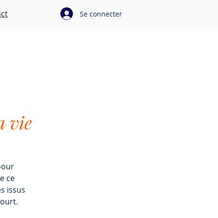
ct
Se connecter
vénements
Contact
Plus
a vie
pour
de ce
s issus
ourt.