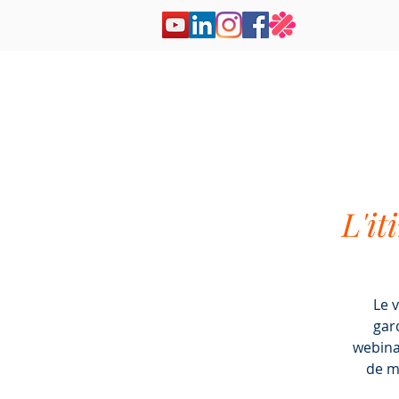
Elodie LE BRETON
Coaching professionnel
L'it
Le 
gard
webina
de m